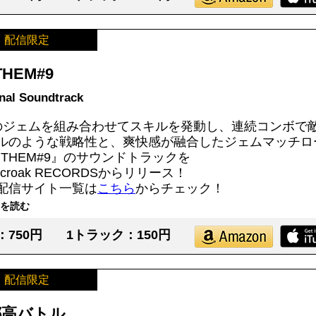
配信限定
THEM#9
inal Soundtrack
のジェムを組み合わせてスキルを発動し、連続コンボで
ルのような戦略性と、爽快感が融合したジェムマッチロ
NTHEM#9』のサウンドトラックを
sycroak RECORDSからリリース！
配信サイト一覧は
こちら
からチェック！
を読む
：750円
1トラック：150円
配信限定
都高バトル