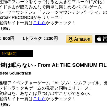
種類のフルーツをくっつけると大きなフルーツに変化！
イドさまが贈るみんなで簡単に楽しめるパズルゲーム
ルーツマウンテン』『フルーツマウンテン パーティ』
sycroak RECORDSからリリース！
配信サイト一覧は
こちら
からチェック！
を読む
：600円
1トラック：200円
配信限定
は眠らない - From AI: THE SOMNIUM FIL
lete Soundtrack
推理アドベンチャーゲーム『AI: ソムニウムファイル』
ンドトラックもゲームの発売と同時にリリース！
突破口を、あなたは見つけ出すことができるか。
配信サイト一覧は
こちら
からチェック！
を読む