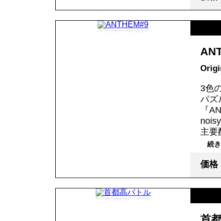
AN
Orig
3色
パズ
『A
noi
主要
続き
価格
首