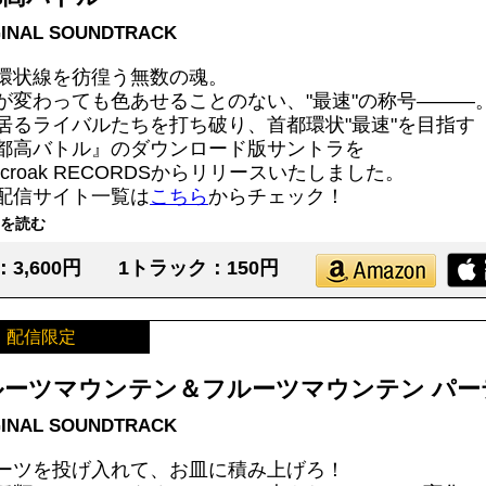
GINAL SOUNDTRACK
環状線を彷徨う無数の魂。
が変わっても色あせることのない、"最速"の称号―――
居るライバルたちを打ち破り、首都環状"最速"を目指す
都高バトル』のダウンロード版サントラを
sycroak RECORDSからリリースいたしました。
配信サイト一覧は
こちら
からチェック！
を読む
3,600円
1トラック：150円
配信限定
ルーツマウンテン＆フルーツマウンテン パー
GINAL SOUNDTRACK
ーツを投げ入れて、お皿に積み上げろ！