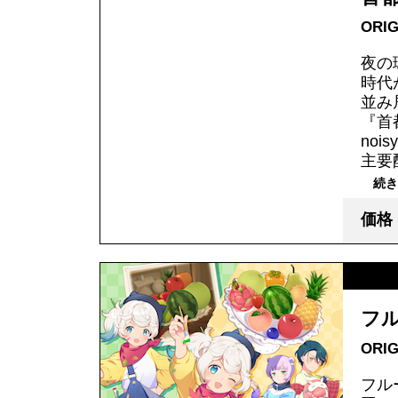
ORI
夜の
時代
並み
『首
noi
主要
続き
価格：
フ
ORI
フル