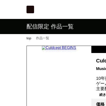
配信限定 作品一覧
top
作品一覧
Cul
Music
10
ゲー
主要
続き
価格