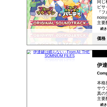
同じ
ビサ
『フ
noi
主要
続き
価格
伊達鍵
Comp
本格
サウ
真の
主要
続き