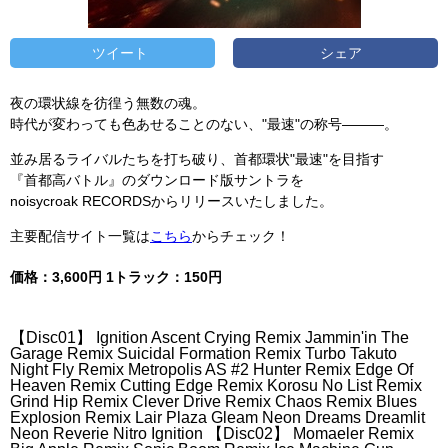
ツイート
シェア
夜の環状線を彷徨う無数の魂。
時代が変わっても色あせることのない、"最速"の称号―――。
並み居るライバルたちを打ち破り、首都環状"最速"を目指す
『首都高バトル』のダウンロード版サントラを
noisycroak RECORDSからリリースいたしました。
主要配信サイト一覧は
こちら
からチェック！
価格：3,600円 1トラック：150円
【Disc01】 Ignition Ascent Crying Remix Jammin'in The
Garage Remix Suicidal Formation Remix Turbo Takuto
Night Fly Remix Metropolis AS #2 Hunter Remix Edge Of
Heaven Remix Cutting Edge Remix Korosu No List Remix
Grind Hip Remix Clever Drive Remix Chaos Remix Blues
Explosion Remix Lair Plaza Gleam Neon Dreams Dreamlit
Neon Reverie Nitro Ignition 【Disc02】 Momaeler Remix