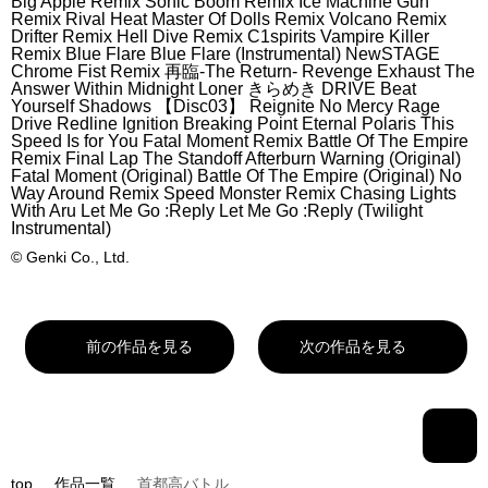
Big Apple Remix Sonic Boom Remix Ice Machine Gun
Remix Rival Heat Master Of Dolls Remix Volcano Remix
Drifter Remix Hell Dive Remix C1spirits Vampire Killer
Remix Blue Flare Blue Flare (Instrumental) NewSTAGE
Chrome Fist Remix 再臨-The Return- Revenge Exhaust The
Answer Within Midnight Loner きらめき DRIVE Beat
Yourself Shadows 【Disc03】 Reignite No Mercy Rage
Drive Redline Ignition Breaking Point Eternal Polaris This
Speed Is for You Fatal Moment Remix Battle Of The Empire
Remix Final Lap The Standoff Afterburn Warning (Original)
Fatal Moment (Original) Battle Of The Empire (Original) No
Way Around Remix Speed Monster Remix Chasing Lights
With Aru Let Me Go :Reply Let Me Go :Reply (Twilight
Instrumental)
© Genki Co., Ltd.
前の作品を見る
次の作品を見る
top
作品一覧
首都高バトル